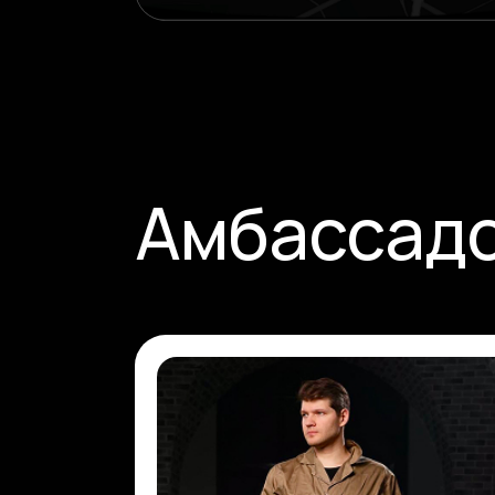
Амбассад