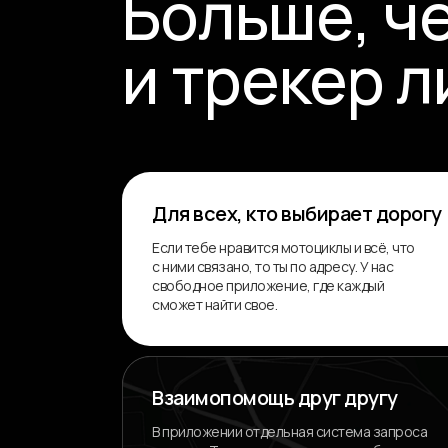
Больше, ч
и трекер 
Для всех, кто выбирает дорогу
Если тебе нравится мотоциклы и всё, что
с ними связано, то ты по адресу. У нас
свободное приложение, где каждый
сможет найти свое.
Взаимопомощь друг другу
В приложении отдельная система запроса