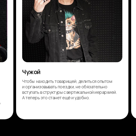
Чужой
Чтобы находить товарищей, делиться опытом
и организовывать поездки, не обязательно
вступать в структуры с вертикальной иерархией.
А теперь это станет ещё и удобно.
о