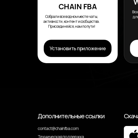
CHAIN FBA
Воз
Собрали все в одном месте: чаты,
для
активности, контент и сообщества.
Присоединяйся, нам по пути!
Установить приложение
Дополнительные ссылки
Скач
сontact@chainfba.com
Техническая поддержка