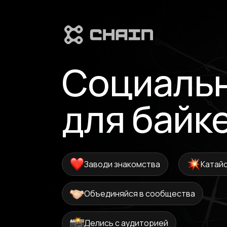
Социальн
для байк
Заводи знакомства
Катайс
Объединяйся в сообщества
Делись с аудиторией