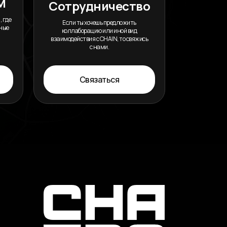
M
Сотрудничество
, где
Если ты хочешь предложить
нные
коллаборацию или иной вид
взаимодействия с CHAIN, то свяжись
с нами.
Связаться