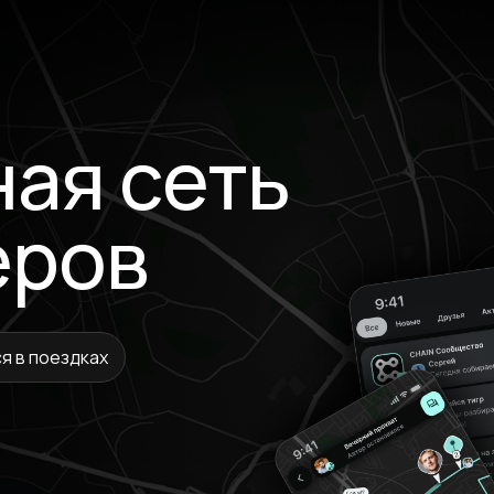
ая сеть
еров
я в поездках