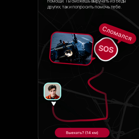
помощи. Ты сможешь выручать из беды
других, так и попросить помочь тебе.