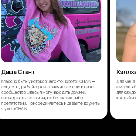
Даша Стант
Хэллх
Классно быть у истоков чего-то нового! CHAIN —
Для меня 
соц сеть для байкеров, а значит это еще и свое
и масштаб
сообщество. Здесь я могу находить друзей,
для каждо
выкладывать фото и видео без каких-либо
каждый и 
препятствий. Присоединяйтесь и давайте дружить,
я уже в CHAIN!