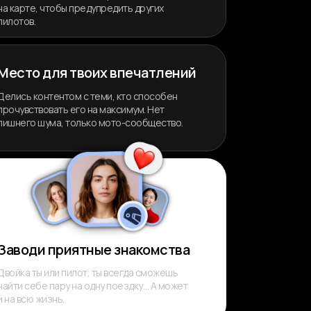
на карте, чтобы предупредить других
пилотов.
Место для твоих впечатлений
Делись контентом с теми, кто способен
прочувствовать его на максимум. Нет
лишнего шума, только мото-сообщество.
Заводи приятные знакомства
Двойка ты или пилот, ты всегда сможешь
найти себе пару на одну поездку… А может
и на всю жизнь.