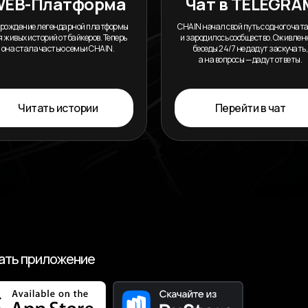
WEB-Платформа
Чат в TELEGRA
рождение легендарной платформы
CHAIN начал свой путь с одного чата
 живых историй от байкеров. Теперь
и зародилось сообщество. Оживле
она стала частью семьи CHAIN.
беседы 24/7 не дадут заскучать,
а на вопросы — дадут ответы.
Читать истории
Перейти в чат
ать приложение