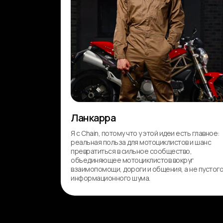
Ланкарра
Я с Chain, потому что у этой идеи есть главное:
реальная польза для мотоциклистов и шанс
превратиться в сильное сообщество,
объединяющее мотоциклистов вокруг
взаимопомощи, дороги и общения, а не пустог
информационного шума.